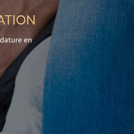
ATION
idature en