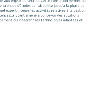
dre aux enjeux du secteur. Cette formation permet au
de la phase d’études de faisabilité jusqu’à la phase de
nel expert intègre les activités relatives à la gestion
étences…). Etant amené à concevoir des solutions
ppement qui intègrent les technologies adaptées et