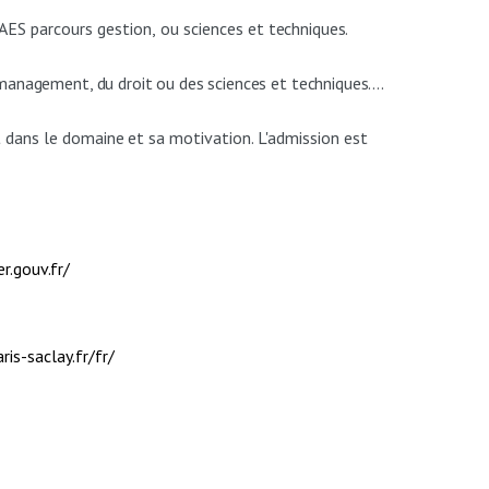
AES
parcours
gestion,
ou
sciences
et
techniques.
u management, du droit ou des sciences et techniques….
t
dans
le
domaine
et
sa motivation. L'admission est
.gouv.fr/
ris-saclay.fr/fr/