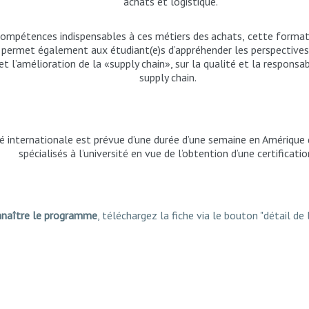
achats et logistique.
compétences
indispensables
à
ces
métiers
des
achats,
cette
format
e permet également aux étudiant(e)s d’appréhender les perspectives 
’amélioration de la «supply chain», sur la qualité et la responsabil
supply chain.
té internationale est prévue d’une durée d’une semaine en Amériqu
spécialisés à l’université en vue de l’obtention d’une certificatio
nnaître le programme
, téléchargez la fiche via le bouton "détail de