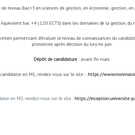
e
de
niveau
Bac+3
en
sciences
de
gestion,
en
économie,
gestion,
en
ou équivalent bac +4 ( 120 ECTS) dans les domaines de la gestion, d
retien
permettant
d'évaluer
le
niveau
de
connaissances
du
candida
prononcée après décision du Jury mi-juin.
Dépôt de candidature
: avant fin
mars.
candidater en M1, rendez-vous sur le site :
https://www.monmaster
ater en M2, rendez-vous sur le site :
https://inception.universite-pa