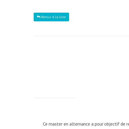
Retour à la liste
Ce
master
en
alternance
a
pour
objectif
de
r