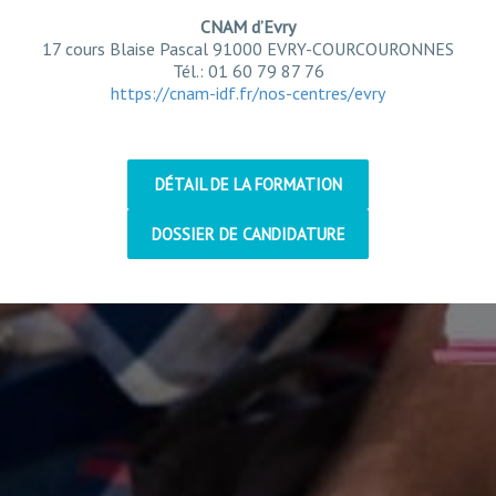
CNAM d’Evry
17 cours Blaise Pascal 91000 EVRY-COURCOURONNES
Tél.: 01 60 79 87 76
https://cnam-idf.fr/nos-centres/evry
DÉTAIL DE LA FORMATION
DOSSIER DE CANDIDATURE